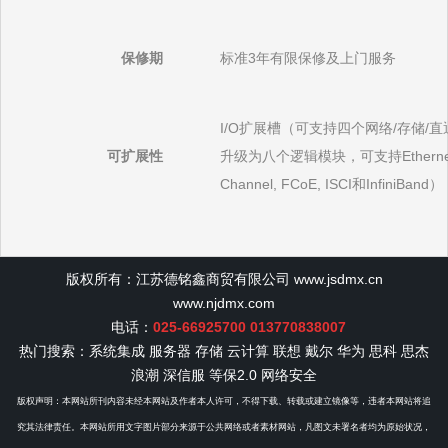
保修期
标准3年有限保修及上门服务
I/O扩展槽（可支持四个网络/存储/
可扩展性
升级为八个逻辑模块，可支持Ethernet, 
Channel, FCoE, ISCI和InfiniBand）
版权所有：江苏德铭鑫商贸有限公司 www.jsdmx.cn
www.njdmx.com
电话：
025-66925700 013770838007
热门搜索：
系统集成 服务器 存储 云计算 联想 戴尔 华为 思科 思杰
浪潮 深信服 等保2.0 网络安全
版权声明：本网站所刊内容未经本网站及作者本人许可，不得下载、转载或建立镜像等，违者本网站将追
究其法律责任。本网站所用文字图片部分来源于公共网络或者素材网站，凡图文未署名者均为原始状况，